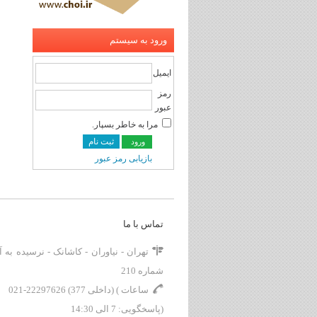
ورود به سیستم
ایمیل
رمز
عبور
مرا به خاطر بسپار.
ثبت نام
بازیابی رمز عبور
تماس با ما
تهران - نیاوران - کاشانک - نرسیده به آج
شماره 210
021-22297626 (داخلی 377) ( ساعات
پاسخگویی: 7 الی 14:30)