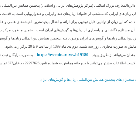
دائرةالمعارف بزرگ اسلامی (مرکز پژوهش‌های ایرانی و اسلامی) پنجمین همایش بین‌المللی زبان
ی زبان‌های ایرانی که منشعب از خانوادۀ زبان‌های هند‌ و‌ ایرانی و هند‌و‌اروپایی است به قدمت
اده که این زبان از توانایی قابل توجهی برای ارائه و انتقال پیچیده‌ترین اندیشه‌های علمی و 
آن مستلزم نگاهبانی و پاسداری از زبان‌ها و گویش‌های ایران است. به‌همین منظور، مرکز دا
بین‌المللی زبان‌ها و گویش‌های ایران توفیق یافته، پنجمین همایش بین المللی زبان‌ها و گویش‌
 به صورت مجازی ، روز سه شنبه، دوم دی ماه 1399 از ساعت 9 تا 20 برگزار می‌شود.
https://eseminar.tv/wb19180
مندان می‌توانند از طریق پیوند
به صورت رایگان ثبت نا
اطلاعات بیشتر می‌توانید با دبیرخانۀ همایش به شماره تلفن 22297626 ، داخلی377 تماس حاصل نمائید.
ه سخنران
های پنجمین همایش بین
المللی زبان
ها و گویش
های ایران